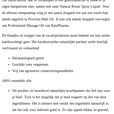
van RainPharma, laat ze verdampen in een geurbrandertje of maak er je
eigen huisparfum mee, samen met onze Natural Room Spray Liquid. Voor
de ultieme ontspanning voeg je een aantal druppels toe aan een warm bad,
steeds opgelost in Precious Bath Oil. Je kan ook enkele druppels toevoegen
aan Professional Massage Oil van RainPharma.
De blaadjes en twijgen van de eucalyptusboom staan bekend om hun sterke
kamferachtige geur. Het karakteristieke natuurlijke parfum werkt heerlijk
verfrissend en verkoelend.
Dermatologisch getest
Geschikt voor veganisten
Vrij van agressieve conserveringsmiddelen
100% essentiële olie.
Dit product zit boordevol natuurlijke krachtpatsers die lief zijn voor
je huid. Toch is het mogelijk dat je huid reageert op één van deze
ingrediënten. Het is immers niet omdat een ingrediënt natuurlijk is,
dat het ook voor iedereen goed is. Zo zijn appels lekker en gezond,