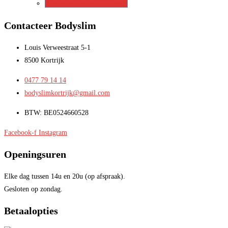
Toevoegen aan winkelwagen
Contacteer Bodyslim
Louis Verweestraat 5-1
8500 Kortrijk
0477 79 14 14
bodyslimkortrijk@gmail.com
BTW: BE0524660528
Facebook-f
Instagram
Openingsuren
Elke dag tussen 14u en 20u (op afspraak).
Gesloten op zondag.
Betaalopties